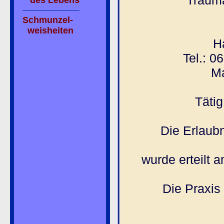
Trauma
des Lebens
Schmunzel-
weisheiten
H
Tel.: 0
Ma
Täti
Die Erlaub
wurde erteilt
Die Praxis